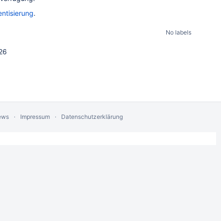
entisierung
.
No labels
26
ews
Impressum
Datenschutzerklärung