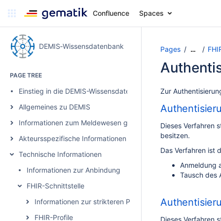
Confluence
Spaces
DEMIS‑Wissensdatenbank
Pages
FHIR
…
Authenti
PAGE TREE
Einstieg in die DEMIS-Wissensdatenbank
Zur Authentisieru
Allgemeines zu DEMIS
Authentisier
Informationen zum Meldewesen gemäß IfSG
Dieses Verfahren s
besitzen.
Akteursspezifische Informationen
Das Verfahren ist d
Technische Informationen
Anmeldung a
Informationen zur Anbindung
Tausch des 
FHIR-Schnittstelle
Authentisier
Informationen zur strikteren Profilierung
FHIR-Profile
Dieses Verfahren 