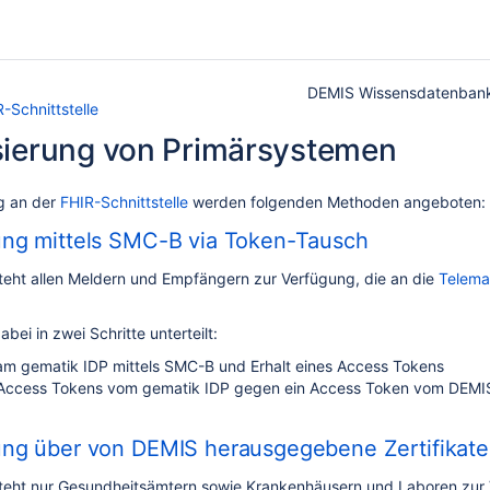
DEMIS Wissensdatenban
-Schnittstelle
sierung von Primärsystemen
ng an der
FHIR-Schnittstelle
werden folgenden Methoden angeboten:
ung mittels SMC-B via Token-Tausch
teht allen Meldern und Empfängern zur Verfügung, die an die
Telema
abei in zwei Schritte unterteilt:
m gematik IDP mittels SMC-B und Erhalt eines Access Tokens
Access Tokens vom gematik IDP gegen ein Access Token vom DEMI
ung über von DEMIS herausgegebene Zertifikat
steht nur Gesundheitsämtern sowie Krankenhäusern und Laboren zur