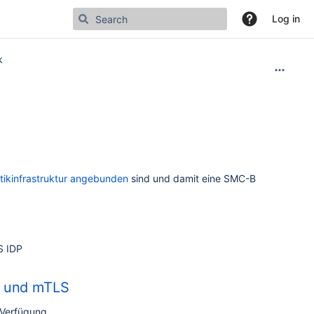
Log in
k
tikinfrastruktur angebunden
sind und damit eine SMC-B
S IDP
e und mTLS
 Verfügung.