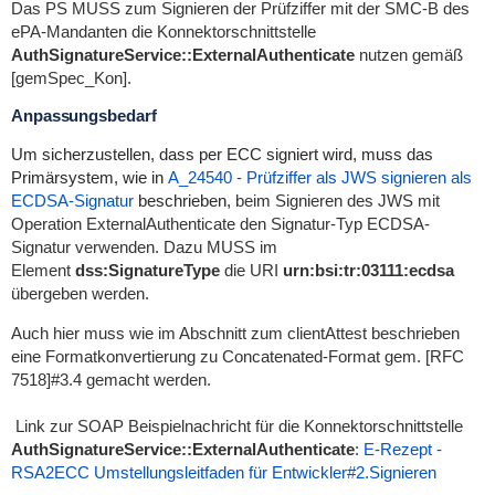
Das PS MUSS zum Signieren der Prüfziffer mit der SMC-B des
ePA-Mandanten die Konnektorschnittstelle
AuthSignatureService::ExternalAuthenticate
nutzen gemäß
[gemSpec_Kon].
Anpassungsbedarf
Um sicherzustellen, dass per ECC signiert wird, muss das
Primärsystem, wie in
A_24540 - Prüfziffer als JWS signieren als
ECDSA-Signatur
beschrieben,
beim Signieren des JWS mit
Operation
ExternalAuthenticate
den Signatur-Typ ECDSA-
Signatur verwenden. Dazu MUSS im
Element
dss:SignatureType
die URI
urn:bsi:tr:03111:ecdsa
übergeben werden.
Auch hier muss wie im Abschnitt zum clientAttest beschrieben
eine Formatkonvertierung zu Concatenated-Format gem. [RFC
7518]#3.4 gemacht werden.
Link zur SOAP Beispielnachricht für
die Konnektorschnittstelle
AuthSignatureService::ExternalAuthenticate
:
E-Rezept -
RSA2ECC Umstellungsleitfaden für Entwickler#2.Signieren