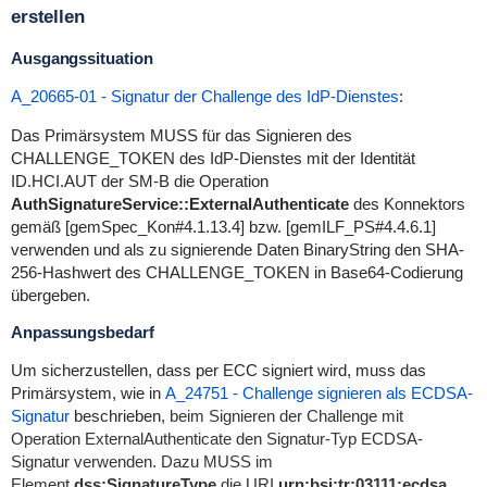
erstellen
Ausgangssituation
A_20665-01 - Signatur der Challenge des IdP-Dienstes
:
Das Primärsystem MUSS für das Signieren des
CHALLENGE_TOKEN des IdP-Dienstes mit der Identität
ID.HCI.AUT der SM-B die Operation
AuthSignatureService::ExternalAuthenticate
des Konnektors
gemäß [gemSpec_Kon#4.1.13.4] bzw. [gemILF_PS#4.4.6.1]
verwenden und als zu signierende Daten BinaryString den SHA-
256-Hashwert des CHALLENGE_TOKEN in Base64-Codierung
übergeben.
Anpassungsbedarf
Um sicherzustellen, dass per ECC signiert wird, muss das
Primärsystem, wie in
A_24751 - Challenge signieren als ECDSA-
Signatur
beschrieben,
beim Signieren der Challenge mit
Operation
ExternalAuthenticate
den Signatur-Typ ECDSA-
Signatur verwenden. Dazu MUSS im
Element
dss:SignatureType
die URI
urn:bsi:tr:03111:ecdsa