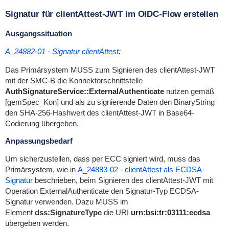
Signatur für clientAttest-JWT im OIDC-Flow erstellen
Ausgangssituation
A_24882-01 - Signatur clientAttest
:
Das Primärsystem MUSS zum Signieren des clientAttest-JWT
mit der SMC-B die Konnektorschnittstelle
AuthSignatureService::ExternalAuthenticate
nutzen gemäß
[gemSpec_Kon] und als zu signierende Daten den BinaryString
den SHA-256-Hashwert des clientAttest-JWT in Base64-
Codierung übergeben.
Anpassungsbedarf
Um
sicherzustellen, dass per ECC signiert wird, muss das
Primärsystem, wie in
A_24883-02 - clientAttest als ECDSA-
Signatur
beschrieben,
beim Signieren des clientAttest-JWT mit
Operation
ExternalAuthenticate
den Signatur-Typ ECDSA-
Signatur verwenden. Dazu MUSS im
Element
dss:SignatureType
die URI
urn:bsi:tr:03111:ecdsa
übergeben werden.