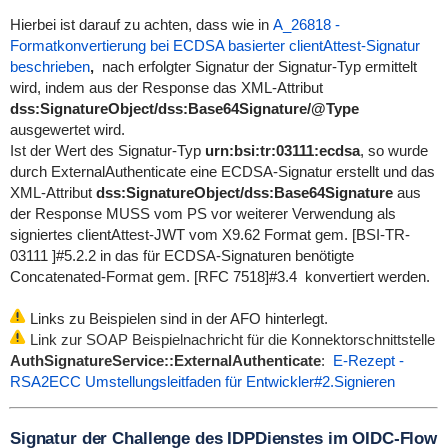
Hierbei ist darauf zu achten, dass wie in
A_26818 -
Formatkonvertierung bei ECDSA basierter clientAttest-Signatur
beschrieben
,
nach erfolgter Signatur der Signatur-Typ ermittelt
wird, indem aus der Response das XML-Attribut
dss:SignatureObject/dss:Base64Signature/@Type
ausgewertet wird.
Ist der Wert des Signatur-Typ
urn:bsi:tr:03111:ecdsa
, so wurde
durch ExternalAuthenticate eine ECDSA-Signatur erstellt und das
XML-Attribut
dss:SignatureObject/dss:Base64Signature
aus
der Response MUSS vom PS vor weiterer Verwendung als
signiertes clientAttest-JWT vom X9.62 Format gem. [BSI-TR-
03111 ]#5.2.2 in das für ECDSA-Signaturen benötigte
Concatenated-Format gem. [RFC 7518]#3.4 konvertiert werden.
Links zu Beispielen sind in der AFO hinterlegt.
Link zur SOAP Beispielnachricht für
die Konnektorschnittstelle
AuthSignatureService::ExternalAuthenticate
:
E-Rezept -
RSA2ECC Umstellungsleitfaden für Entwickler#2.Signieren
Signatur der Challenge des
IDPDienstes im OIDC-
Flow