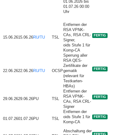
01.06.2026 bis
01.07.26 00:00
Uhr
Entfernen der
RSA VPNK-
CAs, RSA CRL-
FERTIG
15.06.26
15.06.26
RU/TU
TSL
Signer,
oids Stufe 1 für
Komp-CA
Sperrung aller
RSA QES-
Zertifikate der
FERTIG
22.06.26
22.06.26
RU/TU
OCSP
gematik
(relevant für
Testkarten-
HBAs)
Entfernen der
RSA VPNK-
FERTIG
29.06.26
29.06.26
PU
TSL
CAs, RSA CRL-
Signer
Entfernen der
oids Stufe 1 für
FERTIG
01.07.26
01.07.26
PU
TSL
Komp-CA
Abschaltung der
FERTIG