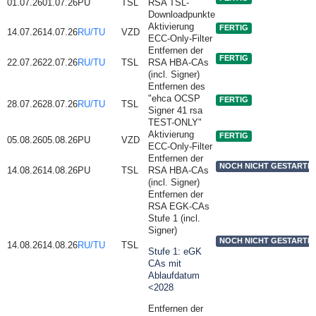
01.07.26
01.07.26
PU
TSL
RSA TSL-
Downloadpunkte
Aktivierung
FERTIG
14.07.26
14.07.26
RU/TU
VZD
ECC-Only-Filter
Entfernen der
FERTIG
22.07.26
22.07.26
RU/TU
TSL
RSA HBA-CAs
(incl. Signer)
Entfernen des
"
ehca OCSP
FERTIG
28.07.26
28.07.26
RU/TU
TSL
Signer 41 rsa
TEST-ONLY
"
Aktivierung
FERTIG
05.08.26
05.08.26
PU
VZD
ECC-Only-Filter
Entfernen der
NOCH NICHT GESTARTE
14.08.26
14.08.26
PU
TSL
RSA HBA-CAs
(incl. Signer)
Entfernen der
RSA EGK-CAs
Stufe 1 (incl.
Signer)
NOCH NICHT GESTARTE
14.08.26
14.08.26
RU/TU
TSL
Stufe 1: eGK
CAs mit
Ablaufdatum
<2028
Entfernen der