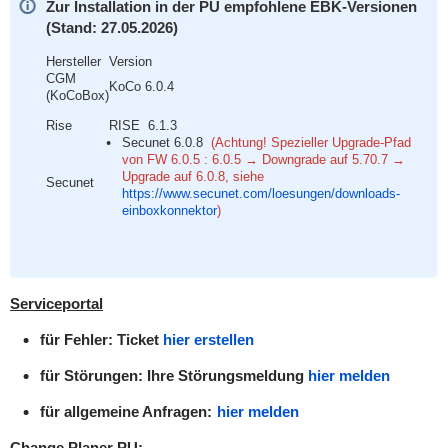
Zur Installation in der PU empfohlene EBK-Versionen
(Stand: 27.05.2026)
Hersteller
Version
CGM
KoCo 6.0.4
(KoCoBox)
Rise
RISE 6.1.3
Secunet 6.0.8
(Achtung! Spezieller Upgrade-Pfad
von FW 6.0.5 :
6.0.5 → Downgrade auf 5.70.7 →
Upgrade auf 6.0.8, siehe
Secunet
https://www.secunet.com/loesungen/downloads-
einboxkonnektor
)
Serviceportal
für Fehler: Ticket
hier erstellen
für Störungen: Ihre Störungsmeldung
hier melden
für allgemeine Anfragen:
hier melden
Change Planer PU: