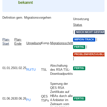
bekannt
Definition gem.
Migrationsvorgehen
Umsetzung
Status
[
NOCH NICHT GESTART
|
Plan-
Plan-
WIP/ON-TRACK
Umgebung
Komp.
Migrationsschritt
Start
Ende
|
FERTIG
PROBLEM/VERZUG/BLO
]
Abschaltung
01.01.25
01.02.25
FERTIG
RU/TU
TSL
des RSA TSL-
Downloadpunkts
Sperrung der
QES RSA
Zertifikate auf
HBAs durch alle
QES
01.06.26
30.06.26
FERTIG
PU
4 Anbieter im
TSPs
Zeitraum vom