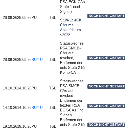
RSA EGK-CAs
Stufe 1 (incl.
Signer)
NOCH NICHT GESTARTE
28.08.26
28.08.26
PU
TSL
Stufe 1: eGK
CAs mit
Ablaufdatum
<2028
Statuswechsel
RSA SMCB-
CAs auf
revoked,
NOCH NICHT GESTARTE
28.09.26
28.09.26
RU/TU
TSL
Entfernen der
oids Stufe 2 für
Komp-CA
Statuswechsel
RSA SMCB-
NOCH NICHT GESTARTE
14.10.26
14.10.26
PU
TSL
CAs auf
revoked
Entfernen der
letzten RSA
NOCH NICHT GESTARTE
14.10.26
14.10.26
RU/TU
TSL
EGK-CAs (incl.
Signer)
Entfernen der
oids Stufe 2 für
NOCH NICHT GESTARTE
19.10.26
19.10.26
PU
TSL