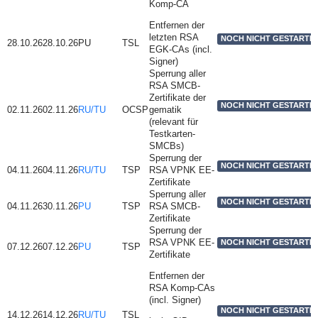
Komp-CA
Entfernen der
letzten RSA
NOCH NICHT GESTARTE
28.10.26
28.10.26
PU
TSL
EGK-CAs (incl.
Signer)
Sperrung aller
RSA SMCB-
Zertifikate der
NOCH NICHT GESTARTE
02.11.26
02.11.26
RU/TU
OCSP
gematik
(relevant für
Testkarten-
SMCBs)
Sperrung der
NOCH NICHT GESTARTE
04.11.26
04.11.26
RU/TU
TSP
RSA VPNK EE-
Zertifikate
Sperrung aller
NOCH NICHT GESTARTE
04.11.26
30.11.26
PU
TSP
RSA SMCB-
Zertifikate
Sperrung der
RSA VPNK EE-
NOCH NICHT GESTARTE
07.12.26
07.12.26
PU
TSP
Zertifikate
Entfernen der
RSA Komp-CAs
(incl. Signer)
NOCH NICHT GESTARTE
14.12.26
14.12.26
RU/TU
TSL