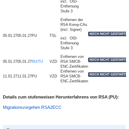
incl. OID-
Entfernung
Stufe 3
Entfernen der
RSA Komp-CAs
(incl. Signer)
NOCH NICHT GESTARTE
05.01.27
05.01.27
PU
TSL
incl. OID-
Entfernung
Stufe 3
Entfernen von
NOCH NICHT GESTARTE
05.01.27
05.01.27
RU/TU
VZD
RSA SMCB-
ENC-Zertifikaten
Entfernen von
NOCH NICHT GESTARTE
11.01.27
11.01.27
PU
VZD
RSA SMCB-
ENC-Zertifikaten
Details zum stufenweisen Herunterfahrens von RSA (PU):
Migrationsvorgehen RSA2ECC