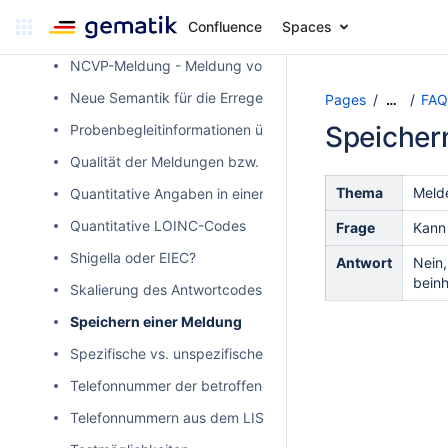
Muss ich den Einzelnachweis von xyz melden?
Confluence
Spaces
Nachweise gemäß § 7.3 IfSG
NCVP-Meldung - Meldung von nicht-cholera Vibrionen
Neue Semantik für die Erregernachweismeldung
Pages
FAQ
…
Speicher
Probenbegleitinformationen übermitteln
Qualität der Meldungen bzw. Kontaktdaten der betroffen
Thema
Meld
Quantitative Angaben in einer Meldung
Quantitative LOINC-Codes
Frage
Kann
Shigella oder EIEC?
Antwort
Nein,
beinh
Skalierung des Antwortcodes
Speichern einer Meldung
Spezifische vs. unspezifische LOINC-Codes in DEMIS-Val
Telefonnummer der betroffenen Person fehlt in der DEMI
Telefonnummern aus dem LIS/LIMS in DEMIS melden