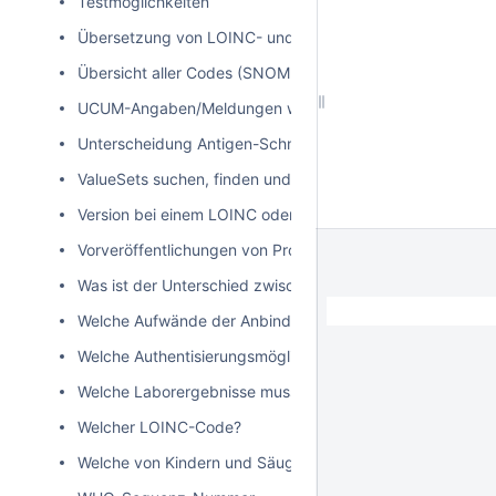
Testmöglichkeiten
Übersetzung von LOINC- und SNOMED-CT-Codes
Übersicht aller Codes (SNOMED-CT und LOINC)
UCUM-Angaben/Meldungen werden trotz UCUM Angaben
Unterscheidung Antigen-Schnelltest von PCR-Test
ValueSets suchen, finden und nutzen
Version bei einem LOINC oder SNOMED-Code
Vorveröffentlichungen von Profil-Updates
Was ist der Unterschied zwischen Meldungs-ID und Meld
Welche Aufwände der Anbindung entstehen für z.B. Kitas
Welche Authentisierungsmöglichkeiten werden noch umg
Welche Laborergebnisse muss ich melden?
Welcher LOINC-Code?
Welche von Kindern und Säuglingen belegten Betten werd