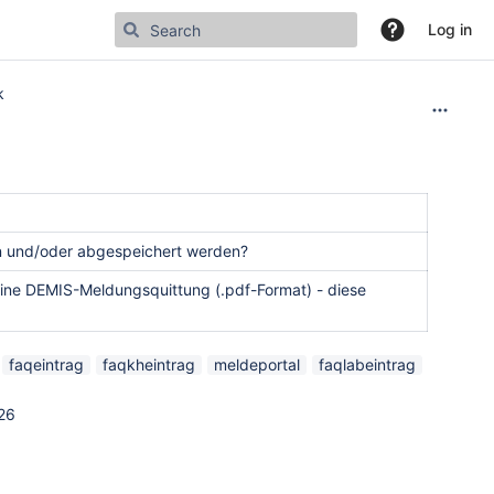
Log in
k
n und/oder abgespeichert werden?
eine DEMIS-Meldungsquittung (.pdf-Format) - diese
faqeintrag
faqkheintrag
meldeportal
faqlabeintrag
26