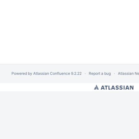
 abgelehnt
Powered by
Atlassian Confluence
9.2.22
Report a bug
Atlassian N
evorgangs-ID in DEMIS?
/Schulen?
esetzt?
en auf der Normalstation gezählt?