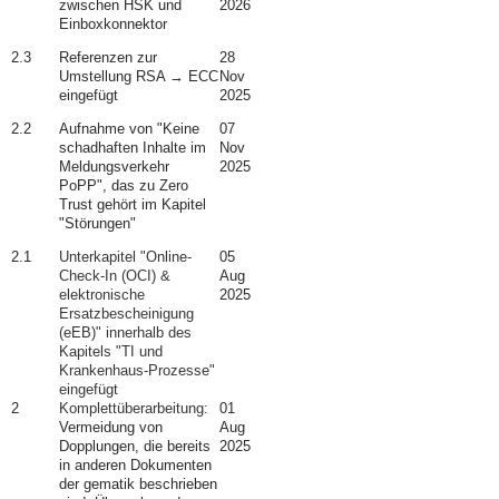
zwischen HSK und
2026
Einboxkonnektor
2.3
Referenzen zur
28
Umstellung RSA → ECC
Nov
eingefügt
2025
2.2
Aufnahme von "Keine
07
schadhaften Inhalte im
Nov
Meldungsverkehr
2025
PoPP", das zu Zero
Trust gehört im Kapitel
"Störungen"
2.1
Unterkapitel "Online-
05
Check-In (OCI) &
Aug
elektronische
2025
Ersatzbescheinigung
(eEB)" innerhalb des
Kapitels "TI und
Krankenhaus-Prozesse"
eingefügt
2
Komplettüberarbeitung:
01
Vermeidung von
Aug
Dopplungen, die bereits
2025
in anderen Dokumenten
der gematik beschrieben