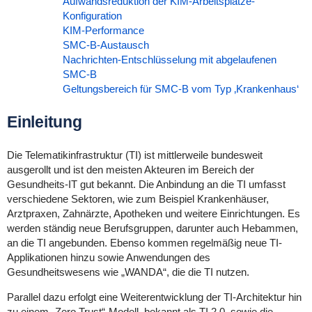
Aufwandsreduktion der KIM-Arbeitsplätze-
Konfiguration
KIM-Performance
SMC-B-Austausch
Nachrichten-Entschlüsselung mit abgelaufenen
SMC-B
Geltungsbereich für SMC-B vom Typ ‚Krankenhaus‘
Einleitung
Die Telematikinfrastruktur (TI) ist mittlerweile bundesweit
ausgerollt und ist den meisten Akteuren im Bereich der
Gesundheits-IT gut bekannt. Die Anbindung an die TI umfasst
verschiedene Sektoren, wie zum Beispiel Krankenhäuser,
Arztpraxen, Zahnärzte, Apotheken und weitere Einrichtungen. Es
werden ständig neue Berufsgruppen, darunter auch Hebammen,
an die TI angebunden. Ebenso kommen regelmäßig neue TI-
Applikationen hinzu sowie Anwendungen des
Gesundheitswesens wie „WANDA“, die die TI nutzen.
Parallel dazu erfolgt eine Weiterentwicklung der TI-Architektur hin
zu einem „Zero Trust“-Modell, bekannt als TI 2.0, sowie die